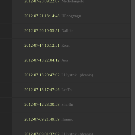
2012-07-23 09:22:07
Michelangelo
2012-07-21 18:14:48
HEnogxagu
2012-07-20 19:55:51
Nallika
2012-07-14 16:12:51
Коля
2012-07-13 22:04:12
Аня
2012-07-13 20:47:02
LLlystrik - (deanis)
2012-07-13 17:47:46
LeeTo
2012-07-12 23:30:58
Sharlin
2012-07-09 21:49:39
llumax
2012-07-09 01:32:02
LLlystrik - (deanis)