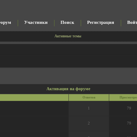
орум
Участники
Поиск
Регистрация
Вой
Активные темы
Активация на форуме
Ответов
Просмотро
1
79
2
79