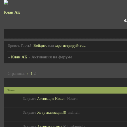
Клан АК
Ф
Привет, Гость!
Войдите
или
зарегистрируйтесь
.
»
Клан АК
»
Активация на форуме
Страница:
«
1
2
Тема
Закрыта
Активация Hasten
Hasten
Закрыта
Хочу активации!!!
meliteli
Закрыта
Активити плиз)
Michelangelo