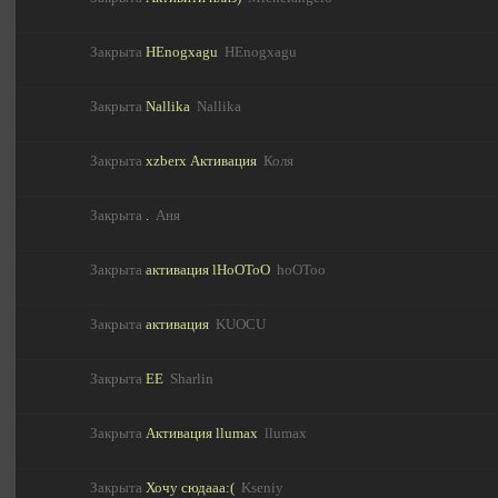
Закрыта
HEnogxagu
HEnogxagu
Закрыта
Nallika
Nallika
Закрыта
xzberx Активация
Коля
Закрыта
.
Аня
Закрыта
активация lHoOToO
hoOToo
Закрыта
активация
KUOCU
Закрыта
ЕЕ
Sharlin
Закрыта
Активация llumax
llumax
Закрыта
Хочу сюдааа:(
Kseniy