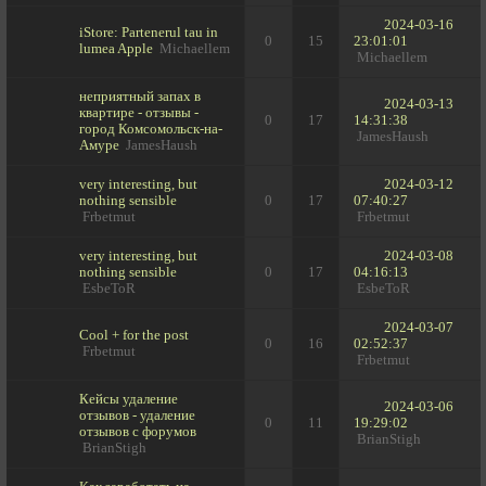
2024-03-16
iStore: Partenerul tau in
0
15
23:01:01
lumea Apple
Michaellem
Michaellem
неприятный запах в
2024-03-13
квартире - отзывы -
0
17
14:31:38
город Комсомольск-на-
JamesHaush
Амуре
JamesHaush
very interesting, but
2024-03-12
nothing sensible
0
17
07:40:27
Frbetmut
Frbetmut
very interesting, but
2024-03-08
nothing sensible
0
17
04:16:13
EsbeToR
EsbeToR
2024-03-07
Cool + for the post
0
16
02:52:37
Frbetmut
Frbetmut
Кейсы удаление
2024-03-06
отзывов - удаление
0
11
19:29:02
отзывов с форумов
BrianStigh
BrianStigh