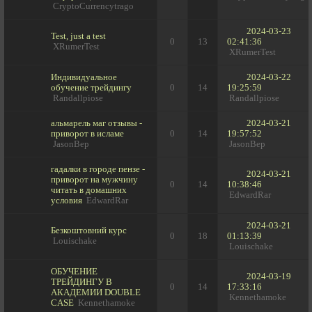
CryptoCurrencytrago
2024-03-23
Test, just a test
0
13
02:41:36
XRumerTest
XRumerTest
Индивидуальное
2024-03-22
обучение трейдингу
0
14
19:25:59
Randallpiose
Randallpiose
альмарель маг отзывы -
2024-03-21
приворот в исламе
0
14
19:57:52
JasonBep
JasonBep
гадалки в городе пензе -
2024-03-21
приворот на мужчину
0
14
10:38:46
читать в домашних
EdwardRar
условия
EdwardRar
2024-03-21
Безкоштовний курс
0
18
01:13:39
Louischake
Louischake
ОБУЧЕНИЕ
2024-03-19
ТРЕЙДИНГУ В
0
14
17:33:16
АКАДЕМИИ DOUBLE
Kennethamoke
CASE
Kennethamoke