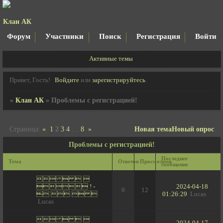
Клан АК
Форум
Участники
Поиск
Регистрация
Войти
Активные темы
Привет, Гость!
Войдите
или
зарегистрируйтесь
.
»
Клан АК
»
Проблемы с регистрацией!
Страница:
«
1
2
3
4
…
8
»
Новая тема
Новый опрос
Проблемы с регистрацией!
Последнее
Тема
Ответов
Просмотров
сообщение
   
 ! -
2024-04-18
0
12
   
01:26:29
Lucas
Lucas
   