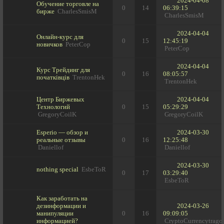
2024-04-08
Обучение торговле на
0
14
06:39:15
бирже
CharlesSmisM
CharlesSmisM
2024-04-04
Онлайн-курс для
0
15
12:45:19
новичков
PeterCop
PeterCop
2024-04-04
Курс Трейдинг для
0
16
08:05:57
початківців
TrentonHek
TrentonHek
Центр Биржевых
2024-04-04
Технологий
0
15
05:29:29
GregoryCoilK
GregoryCoilK
Esperio — обзор и
2024-03-30
реальные отзывы
0
16
12:25:48
Daniellof
Daniellof
2024-03-30
nothing special
EsbeToR
0
17
03:29:40
EsbeToR
Как заработать на
дезинформации и
2024-03-26
манипуляции
0
16
09:09:05
информацией?
CryptoCurrencytrago