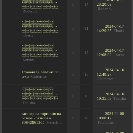
2024-04-17
 ! -
0
14
23:20:09
   
Roderick
Roderick
   
 ! -
2024-04-17
0
11
   
14:29:35
Charis
Charis
   
 ! -
2024-04-17
0
14
   
12:08:32
Lorene
Lorene
2024-04-16
Examining handwritten
0
16
12:49:27
texts
Cutterrwc
Cutterrwc
   
 ! -
2024-04-16
0
16
   
10:35:59
Tanisha
Tanisha
заговор на торговлю на
2024-04-08
базаре - отзывы о
0
16
19:08:17
89842861265
Petercline
Petercline