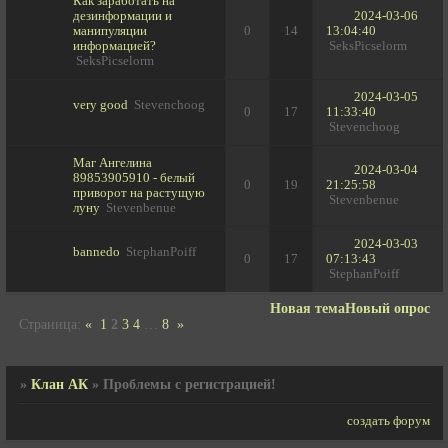
Как заработать на
дезинформации и
2024-03-06
манипуляции
0
14
13:04:40
информацией?
SeksPicselorm
SeksPicselorm
2024-03-05
very good
Stevenchoog
0
17
11:33:40
Stevenchoog
Маг Ангелина
2024-03-04
89853905910 - белый
0
19
21:25:58
приворот на растущую
Stevenbenue
луну
Stevenbenue
2024-03-03
bannedo
StephanPoiff
0
17
07:13:43
StephanPoiff
Новая тема
Новый опрос
Страница:
«
1
2
3
4
…
8
»
»
Клан АК
»
Проблемы с регистрацией!
создать форум