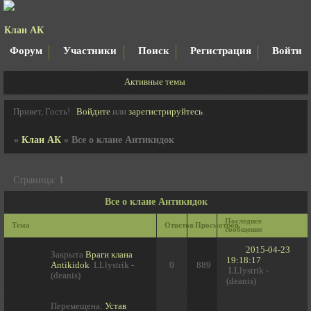
Клан АК
Форум
Участники
Поиск
Регистрация
Войти
Активные темы
Привет, Гость!
Войдите
или
зарегистрируйтесь
.
»
Клан АК
»
Все о клане Антикидок
Страница:
1
Все о клане Антикидок
Последнее
Тема
Ответов
Просмотров
сообщение
2015-04-23
Закрыта
Враги клана
19:18:17
Antikidok
LLlystrik -
0
889
LLlystrik -
(deanis)
(deanis)
Перемещена:
Устав