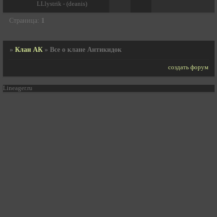
LLlystrik - (deanis)
Страница:
1
»
Клан АК
»
Все о клане Антикидок
создать форум
Lineager.ru