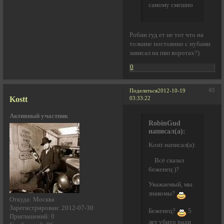
самому смешно
Робин гуд ет не тот что на
толкине постоянно с нубами
зависал на пвп воротах?)
0
65
Поделиться
2012-10-19
Kostt
03:33:22
Активный участник
RobinGud
написал(а):
Kostt написал(а):
Всё сказал
беженец )?
Уважаемый, мы
знакомы?
Откуда:
Москва
Зарегистрирован
: 2012-07-30
Беженец?
5
Приглашений:
0
лет убито ради