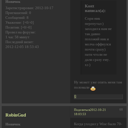
Новичок
Kostt
Зарегистрирован
: 2012-10-17
написал(а):
Приглашений:
0
Сообщений:
8
Сори ник
Уважение:
[+0/-0]
перепутал )
Позитив:
[+0/-0]
заходил к нам не
Провел на форуме:
так давно
1 час 58 минут
похожий ник и
Последний визит:
молча оффнулся
2012-12-05 18:53:43
почти сразу)
пати чтоли не
дали сразу ему..
хз )
Ну может уже опять меня там
поломали
0
68
Поделиться
2012-10-21
RobinGud
18:03:53
Когда уходил у Wise было 70-
Новичок