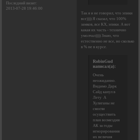
Последний визит:
2013-07-28 19:46:00
Так я и не говорил, что эпики
все)))) Я сказал, что 100%
замков, все КХ, эпики. А вот
какая их часть - технично
умолчал)))) Знаю, что
естественно не все, но сколько
в % не в курсе.
RobinGud
написал(а):
Очень
неожиданно.
Видимо Дарк
Сайд канул в
Лету А
Хулиганы не
смогли
осуществить
план возмездия
АК за годы
игнорирования
их величия