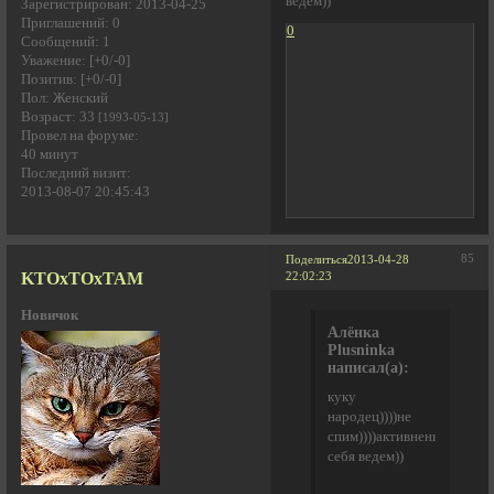
ведем))
Зарегистрирован
: 2013-04-25
Приглашений:
0
0
Сообщений:
1
Уважение:
[+0/-0]
Позитив:
[+0/-0]
Пол:
Женский
Возраст:
33
[1993-05-13]
Провел на форуме:
40 минут
Последний визит:
2013-08-07 20:45:43
85
Поделиться
2013-04-28
KTOxTOxTAM
22:02:23
Новичок
Алёнка
Plusninka
написал(а):
куку
народец))))не
спим))))активненько
себя ведем))