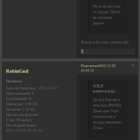
Ну если все так,
то труды Thor'a
не прошли
даром
Варов и без них хватает))))
0
78
Поделиться
2012-11-02
RobinGud
21:41:51
Новичок
N3LF
Зарегистрирован
: 2012-10-17
написал(а):
Приглашений:
0
Сообщений:
8
Да ну) Тор ни о
Уважение:
[+0/-0]
чем был ИМХО)
Позитив:
[+0/-0]
Даже при Торе
Провел на форуме:
почти всем и
1 час 58 минут
всегда заведовал
Последний визит:
Лома...
2012-12-05 18:53:43