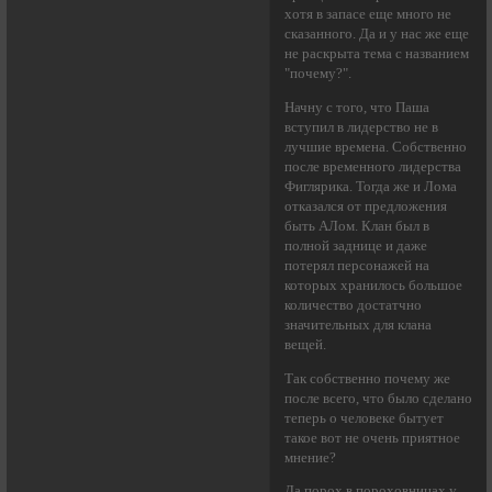
хотя в запасе еще много не
сказанного. Да и у нас же еще
не раскрыта тема с названием
"почему?".
Начну с того, что Паша
вступил в лидерство не в
лучшие времена. Собственно
после временного лидерства
Фиглярика. Тогда же и Лома
отказался от предложения
быть АЛом. Клан был в
полной заднице и даже
потерял персонажей на
которых хранилось большое
количество достатчно
значительных для клана
вещей.
Так собственно почему же
после всего, что было сделано
теперь о человеке бытует
такое вот не очень приятное
мнение?
Да порох в пороховницах у