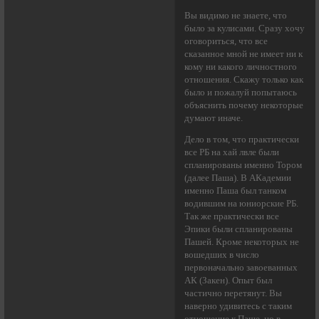
Вы видимо не знаете, что
было за кулисами. Сразу хочу
оговориться, что все
сказанное мной не имеет ни к
кому ни какого личностного
отношения. Скажу только как
было и пожалуй попытаюсь
объяснить почему некоторые
думают иначе.
Дело в том, что практически
все РБ на хай лвле были
спланированы именно Тором
(далее Паша). В АКадемии
именно Паша был танком
водившим на юниорские РБ.
Так же практически все
Эпики были спланированы
Пашей. Кроме некоторых не
вошедших в число
первоначально завоеванных
АК (Закен). Опыт был
частично перетянут. Вы
наверно удивитесь с таким