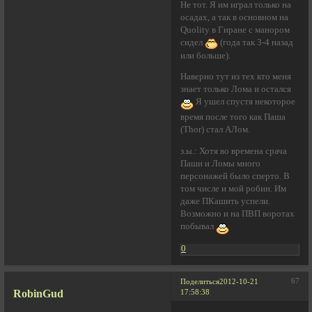
Не тот. Я им играл только на
осадах, а так в основном на
Quolity в Гиране с манором
сидел
(года так 3-4 назад
или больше).
Наверно тут из тех кто меня
знает только Лома и остался
Я ушел спустя некоторое
время после того как Паша
(Thor) стал АЛом.
з.ы.: Хотя во времена срача
Паши и Ломы много
персонажей было сперто. В
том числе и мой робин. Им
даже ПКашить успели.
Возможно и на ПВП воротах
побывал
0
67
Поделиться
2012-10-21
RobinGud
17:58:38