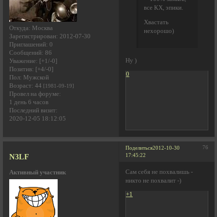
все КХ, эпики.
Хвастать
Откуда:
Москва
нехорошо)
Зарегистрирован
: 2012-07-30
Приглашений:
0
Сообщений:
86
Ну )
Уважение:
[+1/-0]
Позитив:
[+4/-0]
0
Пол:
Мужской
Возраст:
44
[1981-09-19]
Провел на форуме:
1 день 6 часов
Последний визит:
2020-12-05 18:12:05
76
Поделиться
2012-10-30
N3LF
17:45:22
Сам себя не похвалишь -
Активный участник
никто не похвалит -)
+1