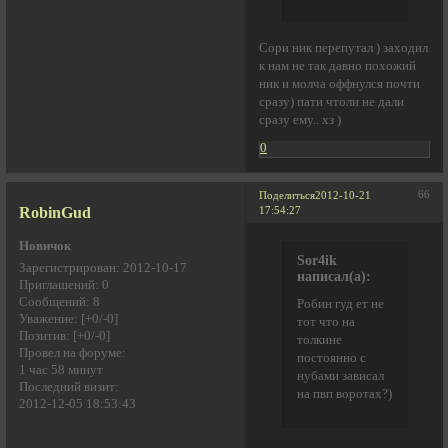
Сори ник перепутал ) заходил
к нам не так давно похожий
ник и молча оффнулся почти
сразу) пати чтоли не дали
сразу ему.. хз )
0
66
Поделиться
2012-10-21
RobinGud
17:54:27
Новичок
Sor4ik
Зарегистрирован
: 2012-10-17
написал(а):
Приглашений:
0
Сообщений:
8
Робин гуд ет не
Уважение:
[+0/-0]
тот что на
Позитив:
[+0/-0]
толкине
Провел на форуме:
постоянно с
1 час 58 минут
нубами зависал
Последний визит:
на пвп воротах?)
2012-12-05 18:53:43