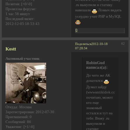
Позитив:
[+0/-0]
.ru выкупили и статику
Провел на форуме:
навешали
Ломыч видать
1 час 58 минут
усердно учит PHP и MySQL
Последний визит:
2012-12-05 18:53:43
0
62
Поделиться
2012-10-18
Kostt
07:28:34
Активный участник
RobinGud
написал(а):
До чего же АК
докатился
Думал зайду
(wwwantikidok.com)
почитаю, может
кто еще
Откуда:
Москва
знакомый
Зарегистрирован
: 2012-07-30
остался и тут на
Приглашений:
0
тебе. Вижу .ru
Сообщений:
86
выкупили и
Уважение:
[+1/-0]
статику