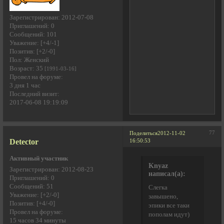
Зарегистрирован
: 2012-07-08
Приглашений:
0
Сообщений:
101
Уважение:
[+4/-1]
Позитив:
[+2/-0]
Пол:
Женский
Возраст:
35
[1991-03-16]
Провел на форуме:
3 дня 1 час
Последний визит:
2017-06-08 19:19:09
77
Поделиться
2012-11-02
Detector
16:50:53
Активный участник
Knyaz
Зарегистрирован
: 2012-08-23
написал(а):
Приглашений:
0
Сообщений:
51
Слегка
Уважение:
[+2/-0]
завышено,
Позитив:
[+4/-0]
эпики все таки
Провел на форуме:
пополам идут)
15 часов 34 минуты