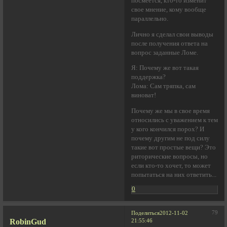
посмеется, кто-то изменит
свое мнение, кому вообще
параллельно.
Лично я сделал свои выводы
после получения ответа на
вопрос заданные Ломе.
Я: Почему же вот такая
поддержка?
Лома: Сам тряпка, сам
виноват!
Почему же мы в свое время
относились с уважением к тем
у кого кончился порох? И
почему другим не под силу
такие вот простые вещи? Это
риторические вопросы, но
если кто-то хочет, то может
попытаться на них ответить...
0
79
Поделиться
2012-11-02
RobinGud
21:55:46