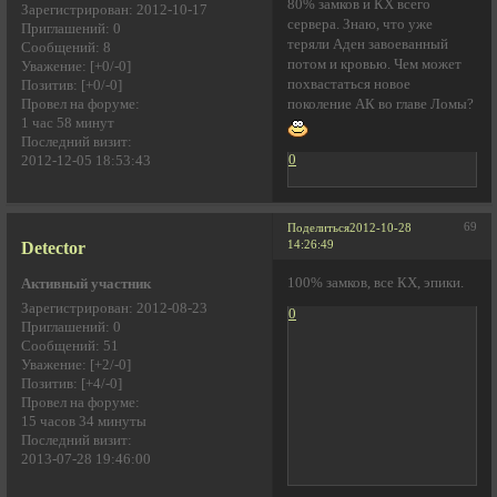
80% замков и КХ всего
Зарегистрирован
: 2012-10-17
сервера. Знаю, что уже
Приглашений:
0
теряли Аден завоеванный
Сообщений:
8
потом и кровью. Чем может
Уважение:
[+0/-0]
похвастаться новое
Позитив:
[+0/-0]
Провел на форуме:
поколение АК во главе Ломы?
1 час 58 минут
Последний визит:
0
2012-12-05 18:53:43
69
Поделиться
2012-10-28
Detector
14:26:49
100% замков, все КХ, эпики.
Активный участник
Зарегистрирован
: 2012-08-23
0
Приглашений:
0
Сообщений:
51
Уважение:
[+2/-0]
Позитив:
[+4/-0]
Провел на форуме:
15 часов 34 минуты
Последний визит:
2013-07-28 19:46:00