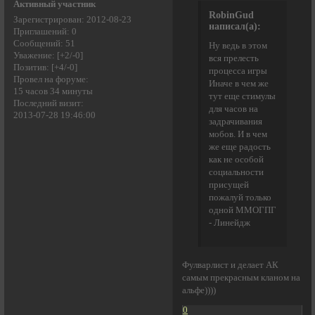
Активный участник
RobinGud
Зарегистрирован
: 2012-08-23
написал(а):
Приглашений:
0
Сообщений:
51
Ну ведь в этом
Уважение:
[+2/-0]
вся прелесть
Позитив:
[+4/-0]
процесса игры
Провел на форуме:
Иначе в чем же
15 часов 34 минуты
тут еще стимулы
Последний визит:
для часов на
2013-07-28 19:46:00
задрачивания
мобов. И в чем
же еще радость
как не особой
социальности
присущей
пожалуй только
одной ММОГПГ
- Линейдж
Фулварлист и делает АК
самым прекрасным кланом на
альфе))))
0