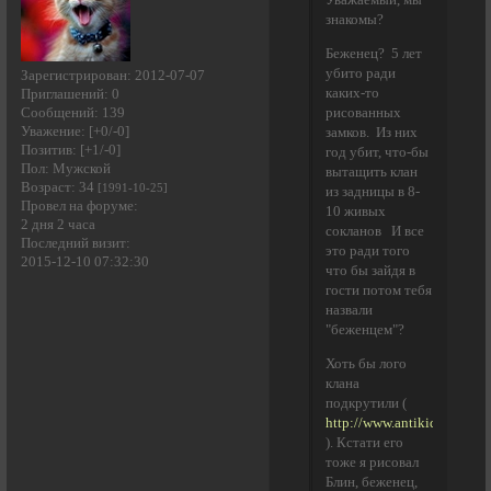
Уважаемый, мы
знакомы?
Беженец? 5 лет
убито ради
Зарегистрирован
: 2012-07-07
каких-то
Приглашений:
0
рисованных
Сообщений:
139
Уважение:
[+0/-0]
замков. Из них
Позитив:
[+1/-0]
год убит, что-бы
Пол:
Мужской
вытащить клан
Возраст:
34
[1991-10-25]
из задницы в 8-
Провел на форуме:
10 живых
2 дня 2 часа
сокланов И все
Последний визит:
это ради того
2015-12-10 07:32:30
что бы зайдя в
гости потом тебя
назвали
"беженцем"?
Хоть бы лого
клана
подкрутили (
http://www.antikidok.ru/fav
). Кстати его
тоже я рисовал
Блин, беженец,