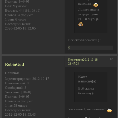
Позитив:
[+4/-0]
навешали
Пол:
Мужской
Ломыч видать
Возраст:
44
[1981-09-19]
усердно учит
Провел на форуме:
PHP и MySQL
1 день 6 часов
Последний визит:
2020-12-05 18:12:05
Всё сказал беженец )?
0
63
Поделиться
2012-10-18
RobinGud
21:47:24
Новичок
Kostt
Зарегистрирован
: 2012-10-17
написал(а):
Приглашений:
0
Сообщений:
8
Всё сказал
Уважение:
[+0/-0]
беженец )?
Позитив:
[+0/-0]
Провел на форуме:
1 час 58 минут
Уважаемый, мы знакомы?
Последний визит:
2012-12-05 18:53:43