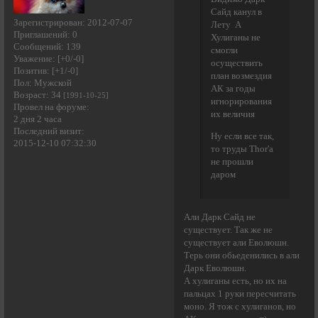
Сайд канул в
Зарегистрирован
: 2012-07-07
Лету А
Приглашений:
0
Хулиганы не
Сообщений:
139
смогли
Уважение:
[+0/-0]
осуществить
Позитив:
[+1/-0]
план возмездия
Пол:
Мужской
АК за годы
Возраст:
34
[1991-10-25]
игнорирования
Провел на форуме:
их величия
2 дня 2 часа
Последний визит:
Ну если все так,
2015-12-10 07:32:30
то труды Thor'a
не прошли
даром
Али Дарк Сайд не
существует. Так же не
существует али Еволюшн.
Терь они обьеденились в али
Дарк Еволюшн.
А хулиганы есть, но их на
пальцах 1 руки пересчитать
моно. Я тож с хулиганов, но