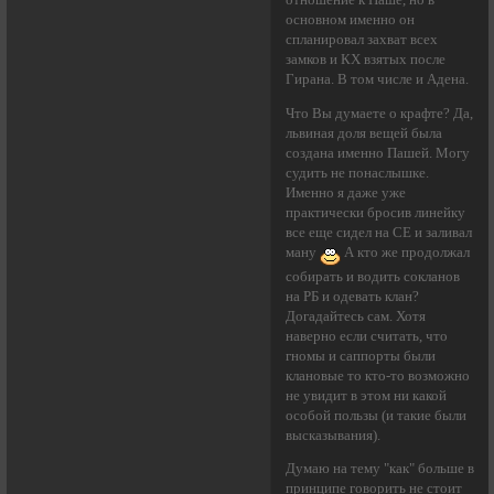
отношение к Паше, но в
основном именно он
спланировал захват всех
замков и КХ взятых после
Гирана. В том числе и Адена.
Что Вы думаете о крафте? Да,
львиная доля вещей была
создана именно Пашей. Могу
судить не понаслышке.
Именно я даже уже
практически бросив линейку
все еще сидел на СЕ и заливал
ману
А кто же продолжал
собирать и водить сокланов
на РБ и одевать клан?
Догадайтесь сам. Хотя
наверно если считать, что
гномы и саппорты были
клановые то кто-то возможно
не увидит в этом ни какой
особой пользы (и такие были
высказывания).
Думаю на тему "как" больше в
принципе говорить не стоит