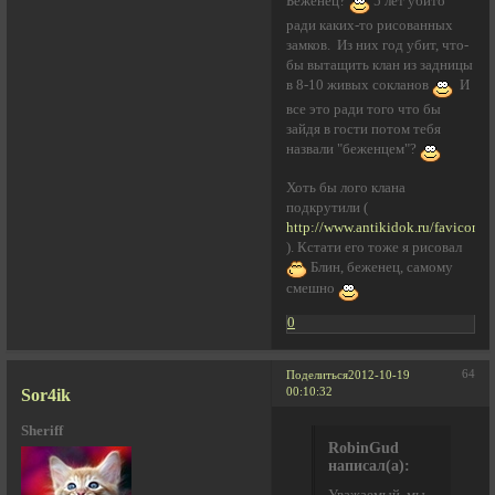
Беженец?
5 лет убито
ради каких-то рисованных
замков. Из них год убит, что-
бы вытащить клан из задницы
в 8-10 живых сокланов
И
все это ради того что бы
зайдя в гости потом тебя
назвали "беженцем"?
Хоть бы лого клана
подкрутили (
http://www.antikidok.ru/favicon.i
). Кстати его тоже я рисовал
Блин, беженец, самому
смешно
0
64
Поделиться
2012-10-19
Sor4ik
00:10:32
Sheriff
RobinGud
написал(а):