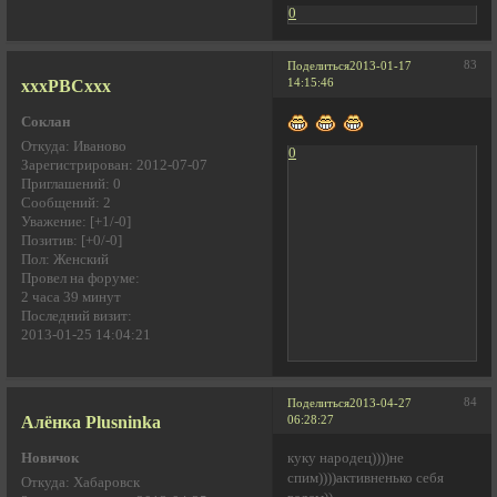
0
83
Поделиться
2013-01-17
xxxPBCxxx
14:15:46
Соклан
Откуда:
Иваново
0
Зарегистрирован
: 2012-07-07
Приглашений:
0
Сообщений:
2
Уважение:
[+1/-0]
Позитив:
[+0/-0]
Пол:
Женский
Провел на форуме:
2 часа 39 минут
Последний визит:
2013-01-25 14:04:21
84
Поделиться
2013-04-27
Алёнка Plusninka
06:28:27
куку народец))))не
Новичок
спим))))активненько себя
Откуда:
Хабаровск