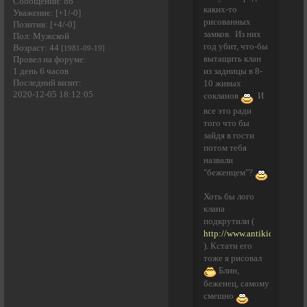
Сообщений:
86
каких-то
Уважение:
[+1/-0]
рисованных
Позитив:
[+4/-0]
замков. Из них
Пол:
Мужской
год убит, что-бы
Возраст:
44
[1981-09-19]
вытащить клан
Провел на форуме:
1 день 6 часов
из задницы в 8-
Последний визит:
10 живых
2020-12-05 18:12:05
сокланов
И
все это ради
того что бы
зайдя в гости
потом тебя
назвали
"беженцем"?
Хоть бы лого
клана
подкрутили (
http://www.antikidok.ru/fav
). Кстати его
тоже я рисовал
Блин,
беженец, самому
смешно