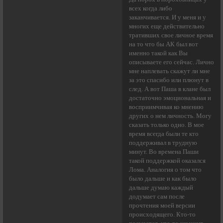
всех когда либо
заканчивается. И у меня и у
многих еще действительно
тративших свое личное время
на то что бы АК был вот
именно такой как Вы
описываете его сейчас. Лично
мне наплевать скажут ли мне
за это спасибо или плюнут в
след. А вот Паша в клане был
достаточно эмоциональная и
восприимчивая ко мнению
других о нем личность. Могу
сказать только одно. В мое
время всегда были те кто
поддерживал в трудную
минут. Во времена Паши
такой поддержкой оказался
Лома. Аналогия о том что
было дальше и как было
дальше думаю каждый
додумает сам после
прочтения моей версии
происходящего. Кто-то