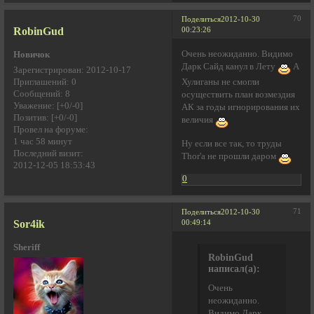
70
Поделиться
2012-10-30
RobinGud
00:23:26
Очень неожиданно. Видимо
Новичок
Дарк Сайд канул в Лету
А
Зарегистрирован
: 2012-10-17
Приглашений:
0
Хулиганы не смогли
Сообщений:
8
осуществить план возмездия
Уважение:
[+0/-0]
АК за годы игнорирования их
Позитив:
[+0/-0]
величия
Провел на форуме:
1 час 58 минут
Ну если все так, то труды
Последний визит:
Thor'a не прошли даром
2012-12-05 18:53:43
0
71
Поделиться
2012-10-30
Sor4ik
00:49:14
Sheriff
RobinGud
написал(а):
Очень
неожиданно.
Видимо Дарк