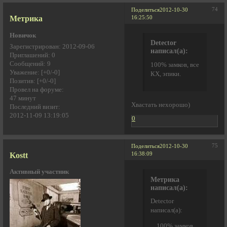
74
Поделиться
2012-10-30
Метрика
16:25:50
Новичок
Detector
Зарегистрирован
: 2012-09-06
написал(а):
Приглашений:
0
Сообщений:
9
100% замков, все
Уважение:
[+0/-0]
КХ, эпики.
Позитив:
[+0/-0]
Провел на форуме:
47 минут
Хвастать нехорошо)
Последний визит:
2012-11-09 13:19:05
0
75
Поделиться
2012-10-30
Kostt
16:38:09
Активный участник
Метрика
написал(а):
Detector
написал(а):
100% замков,