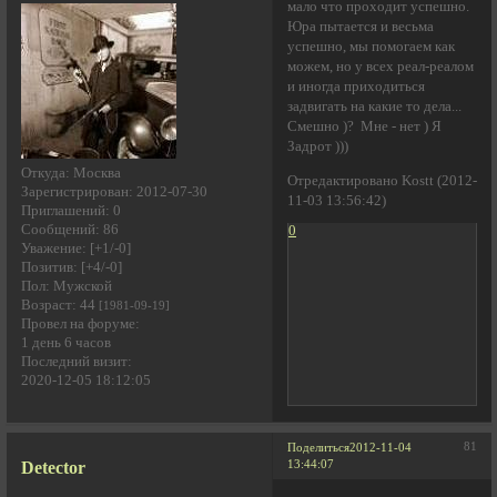
мало что проходит успешно.
Юра пытается и весьма
успешно, мы помогаем как
можем, но у всех реал-реалом
и иногда приходиться
задвигать на какие то дела...
Смешно )? Мне - нет ) Я
Задрот )))
Откуда:
Москва
Отредактировано Kostt (2012-
Зарегистрирован
: 2012-07-30
11-03 13:56:42)
Приглашений:
0
Сообщений:
86
0
Уважение:
[+1/-0]
Позитив:
[+4/-0]
Пол:
Мужской
Возраст:
44
[1981-09-19]
Провел на форуме:
1 день 6 часов
Последний визит:
2020-12-05 18:12:05
81
Поделиться
2012-11-04
Detector
13:44:07