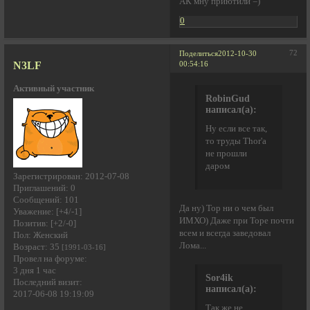
АК мну приютили =)
0
72
Поделиться
2012-10-30
N3LF
00:54:16
Активный участник
RobinGud
написал(а):
Ну если все так,
то труды Thor'a
не прошли
даром
Зарегистрирован
: 2012-07-08
Приглашений:
0
Сообщений:
101
Да ну) Тор ни о чем был
Уважение:
[+4/-1]
ИМХО) Даже при Торе почти
Позитив:
[+2/-0]
всем и всегда заведовал
Пол:
Женский
Лома...
Возраст:
35
[1991-03-16]
Провел на форуме:
3 дня 1 час
Sor4ik
Последний визит:
написал(а):
2017-06-08 19:19:09
Так же не