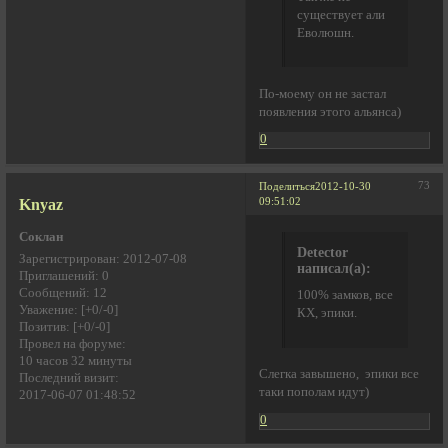
существует али
Еволюшн.
По-моему он не застал
появления этого альянса)
0
73
Поделиться
2012-10-30
Knyaz
09:51:02
Соклан
Detector
Зарегистрирован
: 2012-07-08
написал(а):
Приглашений:
0
Сообщений:
12
100% замков, все
Уважение:
[+0/-0]
КХ, эпики.
Позитив:
[+0/-0]
Провел на форуме:
10 часов 32 минуты
Слегка завышено, эпики все
Последний визит:
таки пополам идут)
2017-06-07 01:48:52
0