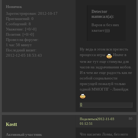
Новичок
Detector
Зарегистрирован
: 2012-10-17
написал(а):
Приглашений:
0
Сообщений:
8
Варов и без них
Уважение:
[+0/-0]
хватает))))
Позитив:
[+0/-0]
Провел на форуме:
1 час 58 минут
Ну ведь в этом вся прелесть
Последний визит:
процесса игры
Иначе в
2012-12-05 18:53:43
чем же тут еще стимулы для
часов на задрачивания мобов.
И в чем же еще радость как не
особой социальности
присущей пожалуй только
одной ММОГПГ - Линейдж
0
80
Поделиться
2012-11-03
Kostt
01:12:51
Что касаемо Ломы, без него
Активный участник