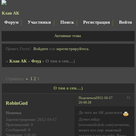
Клан АК
Форум
Участники
Поиск
Регистрация
Войти
Активные темы
Привет, Гость!
Войдите
или
зарегистрируйтесь
.
»
Клан АК
»
Флуд
»
О том о сем....)
Страница:
«
1
2
3
О том о сем....)
61
Поделиться
2012-10-17
RobinGud
20:48:28
До чего же АК докатился
Новичок
Думал зайду
Зарегистрирован
: 2012-10-17
Приглашений:
0
(wwwantikidok.com) почитаю,
Сообщений:
8
может кто еще знакомый
Уважение:
[+0/-0]
остался и тут на тебе. Вижу