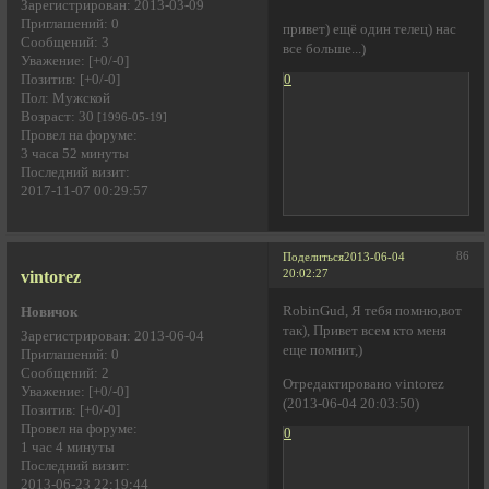
Зарегистрирован
: 2013-03-09
Приглашений:
0
привет) ещё один телец) нас
Сообщений:
3
все больше...)
Уважение:
[+0/-0]
0
Позитив:
[+0/-0]
Пол:
Мужской
Возраст:
30
[1996-05-19]
Провел на форуме:
3 часа 52 минуты
Последний визит:
2017-11-07 00:29:57
86
Поделиться
2013-06-04
vintorez
20:02:27
RobinGud, Я тебя помню,вот
Новичок
так), Привет всем кто меня
Зарегистрирован
: 2013-06-04
еще помнит,)
Приглашений:
0
Сообщений:
2
Отредактировано vintorez
Уважение:
[+0/-0]
(2013-06-04 20:03:50)
Позитив:
[+0/-0]
Провел на форуме:
0
1 час 4 минуты
Последний визит:
2013-06-23 22:19:44