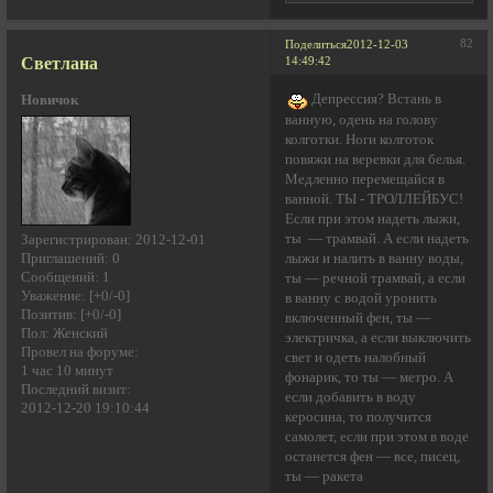
82
Поделиться
2012-12-03
Светлана
14:49:42
Депрессия? Встань в
Новичок
ванную, одень на голову
колготки. Ноги колготок
повяжи на веревки для белья.
Медленно перемещайся в
ванной. ТЫ - ТРОЛЛЕЙБУС!
Если при этом надеть лыжи,
ты — трамвай. А если надеть
Зарегистрирован
: 2012-12-01
Приглашений:
0
лыжи и налить в ванну воды,
Сообщений:
1
ты — речной трамвай, а если
Уважение:
[+0/-0]
в ванну с водой уронить
Позитив:
[+0/-0]
включенный фен, ты —
Пол:
Женский
электричка, а если выключить
Провел на форуме:
свет и одеть налобный
1 час 10 минут
фонарик, то ты — метро. А
Последний визит:
если добавить в воду
2012-12-20 19:10:44
керосина, то получится
самолет, если при этом в воде
останется фен — все, пиcец,
ты — ракета