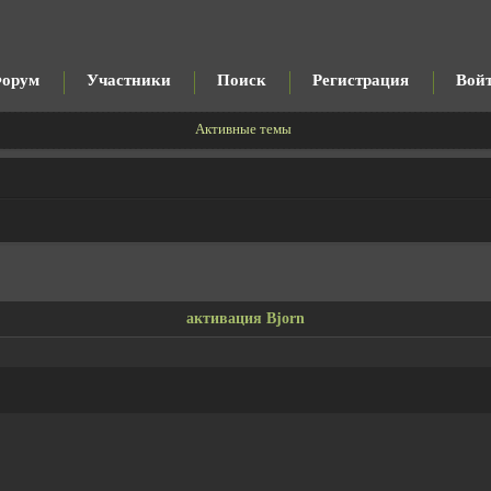
орум
Участники
Поиск
Регистрация
Вой
Активные темы
активация Bjorn