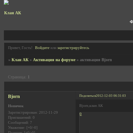
Клан АК
Ф
Привет, Гость!
Войдите
или
зарегистрируйтесь
.
»
Клан АК
»
Активация на форуме
»
активация Bjorn
Страница:
1
Bjorn
Поделиться
2012-12-03 06:31:03
Bjorn,клан АК
Новичок
Зарегистрирован
: 2012-11-29
0
Приглашений:
0
Сообщений:
7
Уважение:
[+0/-0]
Позитив:
[+0/-0]