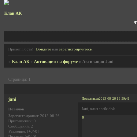
Клан АК
Ф
Привет, Гость!
Войдите
или
зарегистрируйтесь
.
»
Клан АК
»
Активация на форуме
»
Активация Jani
Страница:
1
jani
Поделиться
2013-08-26 18:59:41
Jani, клан antikidok
Новичок
Зарегистрирован
: 2013-08-26
0
Приглашений:
0
Сообщений:
2
Уважение:
[+0/-0]
Позитив:
[+0/-0]