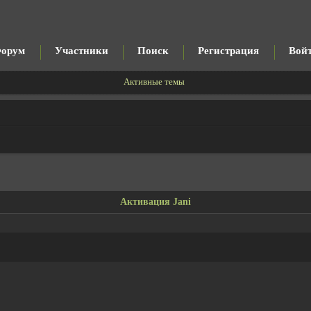
орум
Участники
Поиск
Регистрация
Вой
Активные темы
Активация Jani