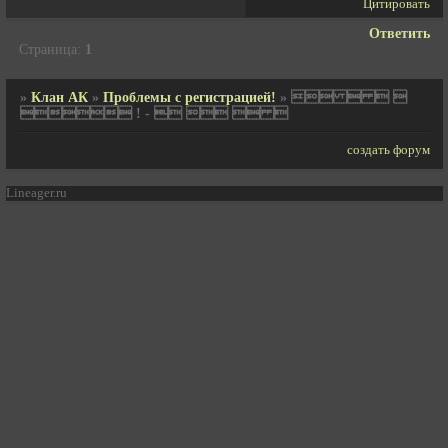
Цитировать
Ответить
Страница:
1
»
Клан АК
»
Проблемы с регистрацией!
»
   
 ! -    
создать форум
Lineager.ru