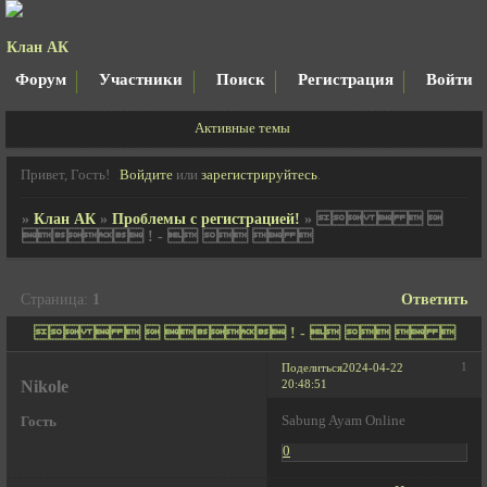
Клан АК
Форум
Участники
Поиск
Регистрация
Войти
Активные темы
Привет, Гость!
Войдите
или
зарегистрируйтесь
.
»
Клан АК
»
Проблемы с регистрацией!
»
   
 ! -    
Страница:
1
Ответить
     ! -    
1
Поделиться
2024-04-22
Nikole
20:48:51
Sabung Ayam Online
Гость
0