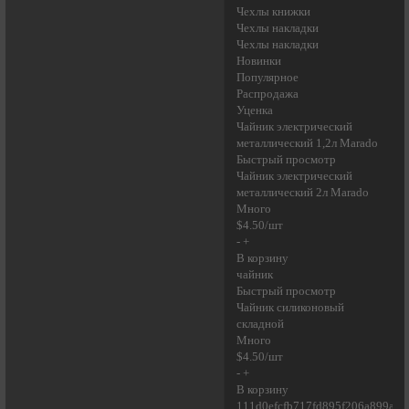
Чехлы книжки
Чехлы накладки
Чехлы накладки
Новинки
Популярное
Распродажа
Уценка
Чайник электрический
металлический 1,2л Marado
Быстрый просмотр
Чайник электрический
металлический 2л Marado
Много
$4.50/шт
- +
В корзину
чайник
Быстрый просмотр
Чайник силиконовый
складной
Много
$4.50/шт
- +
В корзину
111d0efcfb717fd895f206a899a60c