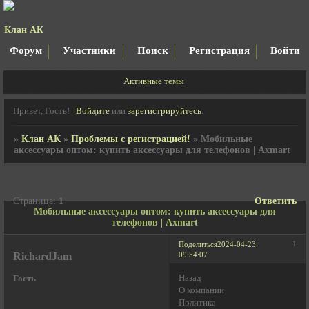
Клан АК
Форум
Участники
Поиск
Регистрация
Войти
Активные темы
Привет, Гость!
Войдите
или
зарегистрируйтесь
.
»
Клан АК
»
Проблемы с регистрацией!
»
Мобильные
аксессуары оптом: купить аксессуары для телефонов | Axmart
Страница:
1
Ответить
Мобильные аксессуары оптом: купить аксессуары для
телефонов | Axmart
1
Поделиться
2024-04-23
RichardJam
09:54:07
Назад
Гость
О компании
Политика