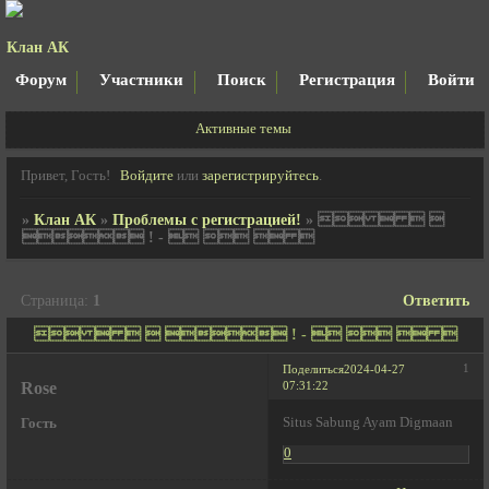
Клан АК
Форум
Участники
Поиск
Регистрация
Войти
Активные темы
Привет, Гость!
Войдите
или
зарегистрируйтесь
.
»
Клан АК
»
Проблемы с регистрацией!
»
   
 ! -    
Страница:
1
Ответить
     ! -    
1
Поделиться
2024-04-27
Rose
07:31:22
Situs Sabung Ayam Digmaan
Гость
0