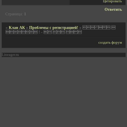
Цитировать
Ответить
Страница:
1
»
Клан АК
»
Проблемы с регистрацией!
»
   
 ! -    
создать форум
Lineager.ru